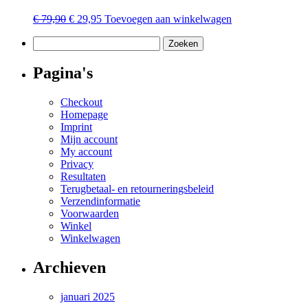
Oorspronkelijke
Huidige
€
79,90
€
29,95
Toevoegen aan winkelwagen
prijs
prijs
Zoeken
was:
is:
naar:
€ 79,90.
€ 29,95.
Pagina's
Checkout
Homepage
Imprint
Mijn account
My account
Privacy
Resultaten
Terugbetaal- en retourneringsbeleid
Verzendinformatie
Voorwaarden
Winkel
Winkelwagen
Archieven
januari 2025