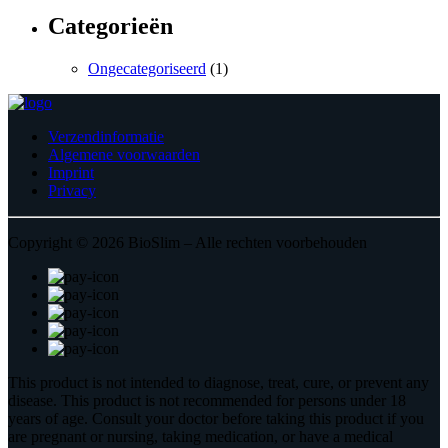
Categorieën
Ongecategoriseerd
(1)
Verzendinformatie
Algemene voorwaarden
Imprint
Privacy
Copyright © 2026 BioSlim – Alle rechten voorbehouden
This product is not intended to diagnose, treat, cure, or prevent any
disease. This product is not recommended for persons under 18
years of age. Consult your doctor before taking this product if you
are pregnant or nursing, taking medication, or have a medical